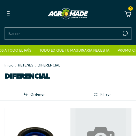
0
 A TODO EL PAÍS
TODO LO QUE TU MAQUINARIA NECESITA
PROMO CIO
Inicio
.
RETENES
.
DIFERENCIAL
DIFERENCIAL
Ordenar
Filtrar