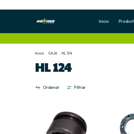
Inicio
Produc
Inicio
.
CAJA
.
HL 124
HL 124
Ordenar
Filtrar