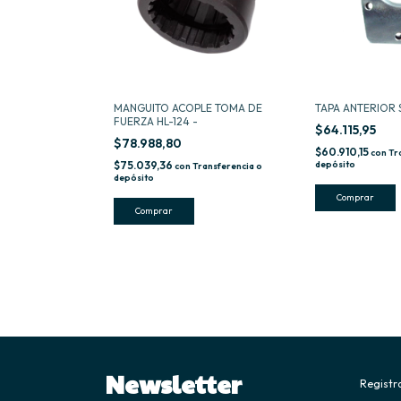
MANGUITO ACOPLE TOMA DE
TAPA ANTERIOR S
FUERZA HL-124 -
$64.115,95
$78.988,80
$60.910,15
con
Tr
$75.039,36
depósito
con
Transferencia o
depósito
Newsletter
Registra