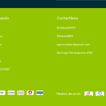
ación
Contactános
543564659397
os
3564445893
o
agromadesrl@gmail.com
Santiago Pampiglione 4782
s
CIONES
Medios de envío