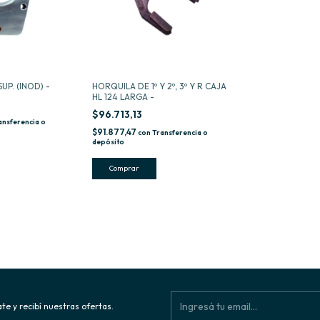
UP. (INOD) -
HORQUILA DE 1º Y 2º, 3º Y R CAJA
HL 124 LARGA -
$96.713,13
ansferencia o
$91.877,47
con
Transferencia o
depósito
te y recibí nuestras ofertas.