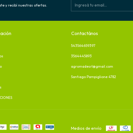
te y recibí nuestras ofertas.
ación
Contactános
543564659397
os
3564445893
o
agromadesrl@gmail.com
Santiago Pampiglione 4782
s
CIONES
Medios de envío