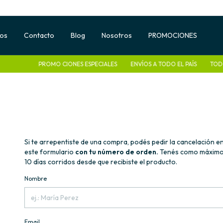
tos
Contacto
Blog
Nosotros
PROMOCIONES
PROMO CIONES ESPECIALES
ENVÍOS A TODO EL PAÍS
TODO L
Si te arrepentiste de una compra, podés pedir la cancelación e
este formulario
con tu número de orden.
Tenés como máximo
10 días corridos desde que recibiste el producto.
Nombre
Email