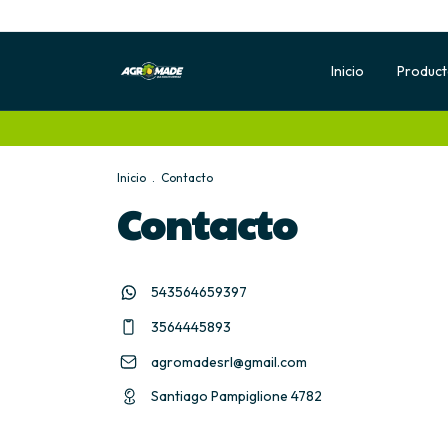
Inicio
Produc
Inicio
.
Contacto
Contacto
543564659397
3564445893
agromadesrl@gmail.com
Santiago Pampiglione 4782